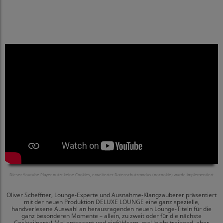
Dieser Youtube Player nutzt keine Cookies, erweiterter Datenschutzmodus (nocookie) wurde implementiert
Oliver Scheffner, Lounge-Experte und Ausnahme-Klangzauberer präsentiert
mit der neuen Produktion DELUXE LOUNGE eine ganz spezielle,
handverlesene Auswahl an herausragenden neuen Lounge-Titeln für die
ganz besonderen Momente – allein, zu zweit oder für die nächste
Cocktailparty! Mal entspannt und einfühlsam, mal leicht treibend, aber