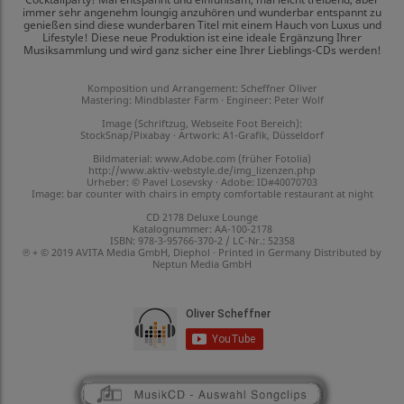
immer sehr angenehm loungig anzuhören und wunderbar entspannt zu
genießen sind diese wunderbaren Titel mit einem Hauch von Luxus und
Lifestyle! Diese neue Produktion ist eine ideale Ergänzung Ihrer
Musiksammlung und wird ganz sicher eine Ihrer Lieblings-CDs werden!
Komposition und Arrangement: Scheffner Oliver
Mastering: Mindblaster Farm · Engineer: Peter Wolf
Image (Schriftzug, Webseite Foot Bereich):
StockSnap/Pixabay · Artwork: A1-Grafik, Düsseldorf
Bildmaterial: www.Adobe.com (früher Fotolia)
http://www.aktiv-webstyle.de/img_lizenzen.php
Urheber: © Pavel Losevsky · Adobe: ID#40070703
Image: bar counter with chairs in empty comfortable restaurant at night
CD 2178 Deluxe Lounge
Katalognummer: AA-100-2178
ISBN: 978-3-95766-370-2 / LC-Nr.: 52358
℗ + © 2019 AVITA Media GmbH, Diephol · Printed in Germany Distributed by
Neptun Media GmbH